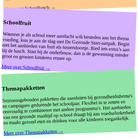
→
Schoollunch
Meer over
Schoolfruit
Wanneer je als school meer aandacht wilt besteden aan het thema
voeding, kun je aan de slag met De Gezonde Start-aanpak. Begin
met het aanbieden van fruit als tussendoortje. Bied iets extra’s aan
bij de lunch. Start bij de onderbouw, dan is de gewenning minder
groot en groeien kinderen ermee op.
Meer over
Schoolfruit
→
Themapakketten
Seizoensgebonden pakketten die aansluiten bij gezondheidsthema's
en campagnes gedurende het schooljaar. Flexibel in te zetten en
eenvoudig te combineren met andere programma's. Het aanbieden
van een gezonde maaltijd op school draagt bij aan voedselzekerheid
en maakt gezond eten en drinken voor alle kinderen toegankelijk.
→
Themapakketten
Meer over